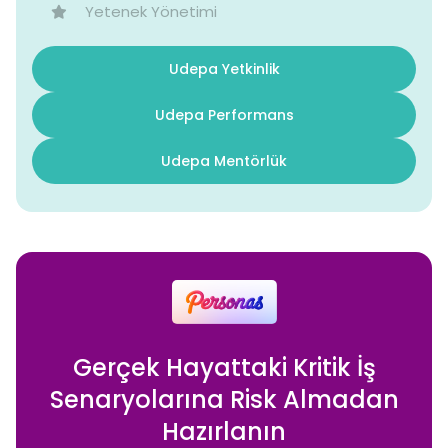
Yetenek Yönetimi
Udepa Yetkinlik
Udepa Performans
Udepa Mentörlük
Gerçek Hayattaki Kritik İş
Senaryolarına Risk Almadan
Hazırlanın