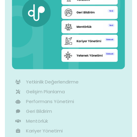
Yetkinlik Değerlendirme
Gelişim Planlama
Performans Yönetimi
Geri Bildirim
Mentörlük
Kariyer Yönetimi