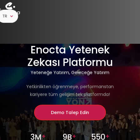
o
p
TR
Enocta Yetenek
Zekası Platformu
Yeteneğe Yatırım, Geleceğe Yatırım
Yetkinlikten öğrenmeye, performanstan
kariyere tüm gelişim tek platformda!
Demo Talep Edin
3M
+
9B
+
550
+