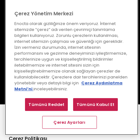
Çerez Yönetim Merkezi
Enocta olarak gizliliğinize önem veriyoruz. İnternet
sitemizde “çerez” adı verilen çevrimiçi tanımlama
bilgileri kullanıyoruz. Zorunlu çerezlerin kullanılması,
internet sitemizin çalışması ve güvenliği için gereklidir.
İzin vermeniz durumunda, internet sitesinin
Bu form ile toplanan kişisel verileriniz Enocta tarafından talebinize
performansını ve gezinme deneyiminizi iyileştirmemize,
dair işlemlerin yerine getirilmesi ve paylaşmış olduğunuz iletişim
adresi üzerinden tanıtım, bülten ve pazarlama içerikleri
tercihlerinize uygun ve kişiselleştirilmiş bildirimler
gönderilmesi amacıyla
Kullanıcı Aydınlatma Metni
çerçevesinde
iletebilmemize ve internet sitesini sizin için
işlenebilecektir
kişiselleştirebilmemize olanak sağlayan çerezler de
kullanılabilecektir. Çerezlere dair tercihlerinizi panelden
yönetebilir veya detaylı bilgi için
Çerez Aydınlatma
Metni’ni
inceleyebilirsiniz.
Tümünü Reddet
Tümünü Kabul Et
Site Kullanım Koşulları
Çerez Ayarları
Gizlilik Politikası
Çerez Politikası