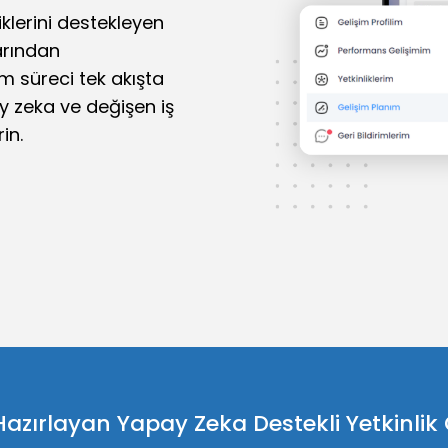
liklerini destekleyen
larından
üm süreci tek akışta
ay zeka ve değişen iş
in.
ırlayan Yapay Zeka Destekli Yetkinlik Ge