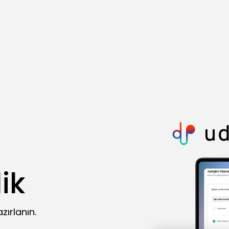
ik
zırlanın.