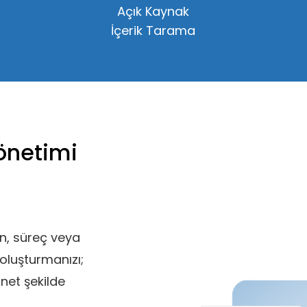
Açık Kaynak
İçerik Tarama
önetimi
an, süreç veya
 oluşturmanızı;
 net şekilde