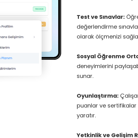
Test ve Sınavlar:
Öğre
değerlendirme sınavlar
olarak ölçmenizi sağla
Sosyal Öğrenme Orta
deneyimlerini paylaşa
sunar.
Oyunlaştırma:
Çalışan
puanlar ve sertifikalar
yaratır.
Yetkinlik ve Gelişim