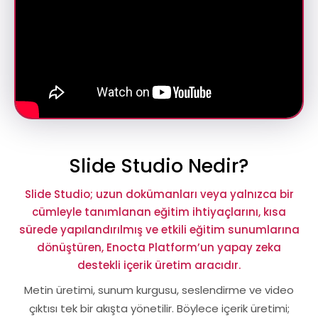
Slide Studio Nedir?
Slide Studio; uzun dokümanları veya yalnızca bir
cümleyle tanımlanan eğitim ihtiyaçlarını, kısa
sürede yapılandırılmış ve etkili eğitim sunumlarına
dönüştüren, Enocta Platform’un yapay zeka
destekli içerik üretim aracıdır.
Metin üretimi, sunum kurgusu, seslendirme ve video
çıktısı tek bir akışta yönetilir. Böylece içerik üretimi;