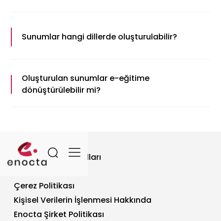
Sunum şablonu ve görsel kalite tercihleri seçilerek
hazırlık tamamlanır. Sunum PPTX veya video
Sunumlar hangi dillerde oluşturulabilir?
formatında indirilebilir veya Enocta Platform üzerinden
paylaşılabilir.
Türkçe veya İngilizce dil seçenekleri mevcuttur.
Oluşturulan sunumlar e-eğitime
dönüştürülebilir mi?
Oluşturulan sunum PPTX formatında indirilebilir,
düzenlenebilir ve E.Pratik aracı ile e-eğitime
dönüştürülebilir.
Site Kullanım Koşulları
Gizlilik Politikası
Çerez Politikası
Kişisel Verilerin İşlenmesi Hakkında
Enocta Şirket Politikası