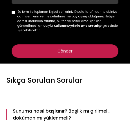
Bu form ile toplanan kişisel verileriniz Enocta tarafından talebinize
dair işlemlerin yerine getirilmesi ve paylaşmış olduğunuz iletişim
adresi üzerinden tanıtım, bülten ve pazarlama içerikleri
gönderilmesi amacıyla
Kullanıcı Aydınlatma Metni
çerçevesinde
işlenebilecektir
Sıkça Sorulan Sorular
Sunuma nasıl başlanır? Başlık mı girilmeli,
doküman mı yüklenmeli?