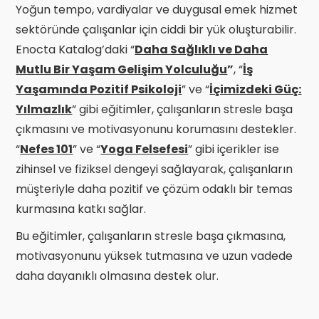
Yoğun tempo, vardiyalar ve duygusal emek hizmet
sektöründe çalışanlar için ciddi bir yük oluşturabilir.
Enocta Katalog’daki “
Daha Sağlıklı ve Daha
Mutlu Bir Yaşam Gelişim Yolculuğu
”
, “
İş
Yaşamında Pozitif Psikoloji
” ve “
İçimizdeki Güç:
Yılmazlık
” gibi eğitimler, çalışanların stresle başa
çıkmasını ve motivasyonunu korumasını destekler.
“
Nefes 101
” ve “
Yoga Felsefesi
” gibi içerikler ise
zihinsel ve fiziksel dengeyi sağlayarak, çalışanların
müşteriyle daha pozitif ve çözüm odaklı bir temas
kurmasına katkı sağlar.
Bu eğitimler, çalışanların stresle başa çıkmasına,
motivasyonunu yüksek tutmasına ve uzun vadede
daha dayanıklı olmasına destek olur.