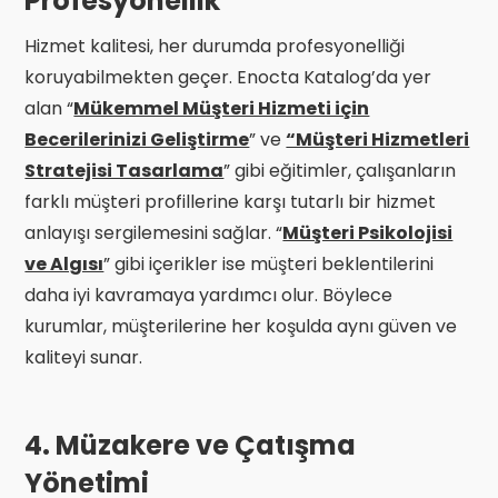
Profesyonellik
Hizmet kalitesi, her durumda profesyonelliği
koruyabilmekten geçer. Enocta Katalog’da yer
alan “
Mükemmel Müşteri Hizmeti için
Becerilerinizi Geliştirme
” ve
“Müşteri Hizmetleri
Stratejisi Tasarlama
” gibi eğitimler, çalışanların
farklı müşteri profillerine karşı tutarlı bir hizmet
anlayışı sergilemesini sağlar. “
Müşteri Psikolojisi
ve Algısı
” gibi içerikler ise müşteri beklentilerini
daha iyi kavramaya yardımcı olur. Böylece
kurumlar, müşterilerine her koşulda aynı güven ve
kaliteyi sunar.
4. Müzakere ve Çatışma
Yönetimi