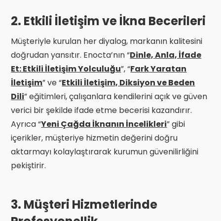
2. Etkili İletişim ve İkna Becerileri
Müşteriyle kurulan her diyalog, markanın kalitesini
doğrudan yansıtır. Enocta’nın “
Dinle, Anla, İfade
Et: Etkili İletişim Yolculuğu
”, “
Fark Yaratan
İletişim
” ve “
Etkili İletişim, Diksiyon ve Beden
Dili
” eğitimleri, çalışanlara kendilerini açık ve güven
verici bir şekilde ifade etme becerisi kazandırır.
Ayrıca “
Yeni Çağda İknanın İncelikleri
” gibi
içerikler, müşteriye hizmetin değerini doğru
aktarmayı kolaylaştırarak kurumun güvenilirliğini
pekiştirir.
3. Müşteri Hizmetlerinde