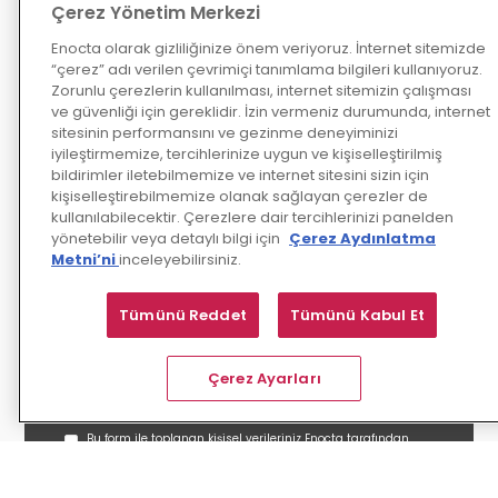
Çerez Yönetim Merkezi
iletişimde kalın!
Enocta olarak gizliliğinize önem veriyoruz. İnternet sitemizde
En yeni haber yazılarımızı anında 
“çerez” adı verilen çevrimiçi tanımlama bilgileri kullanıyoruz.
okumak için iletişim bilgilerinizi 
Zorunlu çerezlerin kullanılması, internet sitemizin çalışması
bizimle paylaşın.
ve güvenliği için gereklidir. İzin vermeniz durumunda, internet
sitesinin performansını ve gezinme deneyiminizi
iyileştirmemize, tercihlerinize uygun ve kişiselleştirilmiş
bildirimler iletebilmemize ve internet sitesini sizin için
kişiselleştirebilmemize olanak sağlayan çerezler de
kullanılabilecektir. Çerezlere dair tercihlerinizi panelden
yönetebilir veya detaylı bilgi için
Çerez Aydınlatma
Metni’ni
inceleyebilirsiniz.
Tümünü Reddet
Tümünü Kabul Et
Çerez Ayarları
Bu form ile toplanan kişisel verileriniz Enocta tarafından
talebinize dair işlemlerin yerine getirilmesi ve paylaşmış
olduğunuz iletişim adresi üzerinden tanıtım, bülten ve
pazarlama içerikleri gönderilmesi amacıyla
Kullanıcı