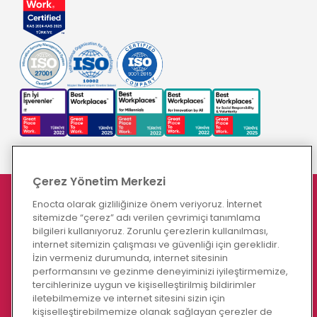
Çerez Yönetim Merkezi
Enocta olarak gizliliğinize önem veriyoruz. İnternet
ENOCTA BLOG
sitemizde “çerez” adı verilen çevrimiçi tanımlama
Yapay Zeka Destekli Role Play Nedir? Çalışan
bilgileri kullanıyoruz. Zorunlu çerezlerin kullanılması,
internet sitemizin çalışması ve güvenliği için gereklidir.
Yetkinliklerini Gerçek İş Senaryolarıyla Geliştirme Rehberi
İzin vermeniz durumunda, internet sitesinin
08/06/2026
performansını ve gezinme deneyiminizi iyileştirmemize,
tercihlerinize uygun ve kişiselleştirilmiş bildirimler
iletebilmemize ve internet sitesini sizin için
Yeni Bir Fikir Yetmez: Yaratıcılığı Yenilikçiliğe
kişiselleştirebilmemize olanak sağlayan çerezler de
Dönüştürmek