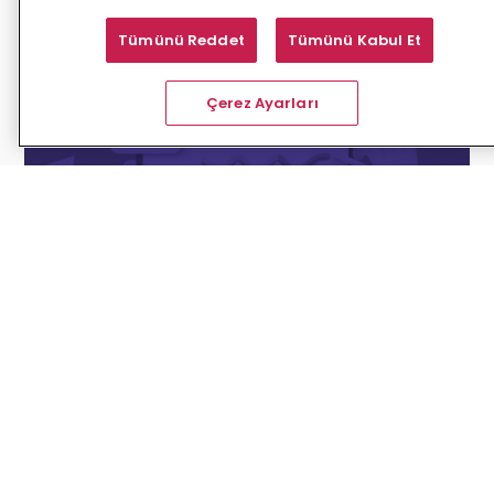
Tümünü Reddet
Tümünü Kabul Et
Çerez Ayarları
29/3/2023
Ocak Ayında Enocta Katalog'a Eklenen
Yeni Eğitimler
Enocta Katalog zenginleşmeye devam 