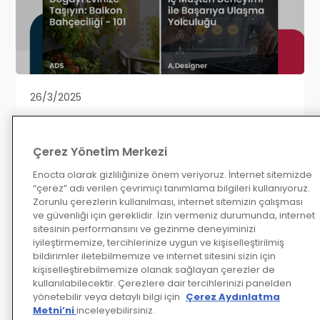
26/3/2025
Baharın Taptaze Enerjisi ve Enocta
Katalog'a Yeni Eklenen Eğitimlerle Her
Çerez Yönetim Merkezi
Alanda Fark Yaratmaya Hazır mısınız?
Enocta olarak gizliliğinize önem veriyoruz. İnternet sitemizde
“çerez” adı verilen çevrimiçi tanımlama bilgileri kullanıyoruz.
Mart ayı, yeniliklerin, tazelenmenin ve 
Zorunlu çerezlerin kullanılması, internet sitemizin çalışması
dönüşümün tam zamanı! Çalışanlarınızın 
ve güvenliği için gereklidir. İzin vermeniz durumunda, internet
gelişimine ivme kazandıracak ve 
sitesinin performansını ve gezinme deneyiminizi
kurumunuza değer katacak, Enocta 
iyileştirmemize, tercihlerinize uygun ve kişiselleştirilmiş
bildirimler iletebilmemize ve internet sitesini sizin için
Katalog’a yeni eklediğimiz ilham verici 
kişiselleştirebilmemize olanak sağlayan çerezler de
eğitimlerimizle şimdi tanışın.
kullanılabilecektir. Çerezlere dair tercihlerinizi panelden
yönetebilir veya detaylı bilgi için
Çerez Aydınlatma
Metni’ni
inceleyebilirsiniz.
Devamını Oku