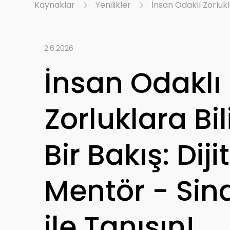
Kaynaklar
Yenilikler
İnsan Odaklı Zorlukla
2.6.2026
İnsan Odaklı
Zorluklara Bi
Bir Bakış: Diji
Mentör - Si
ile Tanışın!