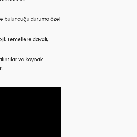
nde bulunduğu duruma özel
ojik temellere dayalı,
lıntılar ve kaynak
.​