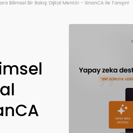
ra Bilimsel Bir Bakış: Dijital Mentör - SinanCA ile Tanışın!
limsel
tal
nanCA