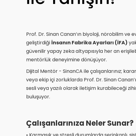
Prof. Dr. Sinan Canan’ın biyoloji, nörobilim ve e
geliştirdiği
İnsanın Fabrika Ayarları (İFA)
yak
güvenilir yapay zeka altyapısıyla her an erişilebili
mentörlük deneyimine dönüşüyor. ​
Dijital Mentör - SinanCA ile çalışanlarınız; kara
veya ekip içi zorluklarda Prof. Dr. Sinan Canan’
sesli veya yazılı olarak iletişim kurabileceği zih
buluşuyor.​
Çalışanlarınıza Neler Sunar?
• Karmaşık ve stresli durumlarda serinkanlı, si