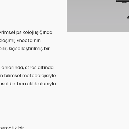
vrimsel psikoloji ışığında
laşımı; Enocta’nın
r, kişiselleştirilmiş bir
r anlarında, stres altında
ın bilimsel metodolojisiyle
insel bir berraklık alanıyla
stematik bir