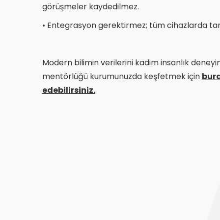
görüşmeler kaydedilmez.​
• Entegrasyon gerektirmez; tüm cihazlarda taray
Modern bilimin verilerini kadim insanlık deneyim
mentörlüğü kurumunuzda keşfetmek için
bur
edebilirsiniz.