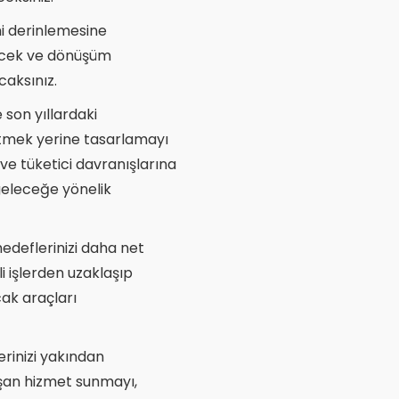
i derinlemesine
zecek ve dönüşüm
caksınız.
e son yıllardaki
tmek yerine tasarlamayı
e tüketici davranışlarına
 geleceğe yönelik
 hedeflerinizi daha net
i işlerden uzaklaşıp
ak araçları
erinizi yakından
 aşan hizmet sunmayı,