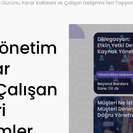
Gücünü, Karar Kalitesini ve Çalışan Gelişimini İleri Taşıya
Yönetim
ar
 Çalışan
i
mler