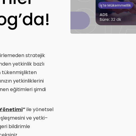
og’da!
rlemeden stratejik
nden yetkinlik bazlı
 tükenmişlikten
ızın yetkinliklerini
enen eğitimleri şimdi
 Yönetimi
”
ile yönetsel
eşleşmesini ve yetki–
eri bildirimle
eksiniz.