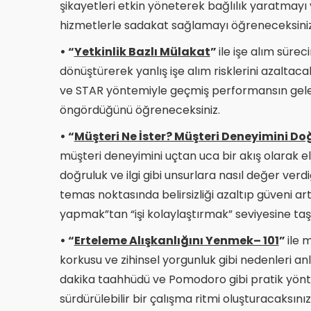
şikayetleri etkin yöneterek bağlılık yaratmayı 
hizmetlerle sadakat sağlamayı öğreneceksiniz
• “
Yetkinlik Bazlı Mülakat
”
ile işe alım süreci
dönüştürerek yanlış işe alım risklerini azaltaca
ve STAR yöntemiyle geçmiş performansın gelec
öngördüğünü öğreneceksiniz.
• “
Müşteri Ne İster? Müşteri Deneyimini D
müşteri deneyimini uçtan uca bir akış olarak el
doğruluk ve ilgi gibi unsurlara nasıl değer verd
temas noktasında belirsizliği azaltıp güveni artır
yapmak”tan “işi kolaylaştırmak” seviyesine taş
• “
Erteleme Alışkanlığını Yenmek– 101
”
ile 
korkusu ve zihinsel yorgunluk gibi nedenleri a
dakika taahhüdü ve Pomodoro gibi pratik yönt
sürdürülebilir bir çalışma ritmi oluşturacaksınız