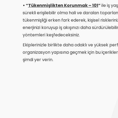
• “
Tükenmişlikten Korunmak – 101
”
ile iş y
sürekli erişilebilir olma hali ve daralan toparl
tükenmişliği erken fark ederek, kişisel riskleri
enerjinizi koruyup iş akışınızı daha sürdürülebil
yöntemleri keşfedeceksiniz.
Ekiplerinizle birlikte daha odaklı ve yüksek per
organizasyon yapısına geçmek için bu içerikler
şimdi yer verin.