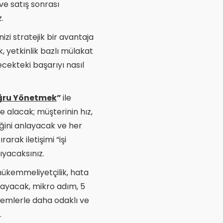
ve satış sonrası
.
nizi stratejik bir avantaja
k, yetkinlik bazlı mülakat
ekteki başarıyı nasıl
oğru Yönetmek
”
ile
e alacak; müşterinin hız,
iğini anlayacak ve her
arak iletişimi “işi
ıyacaksınız.
mükemmeliyetçilik, hata
nlayacak, mikro adım, 5
emlerle daha odaklı ve
.