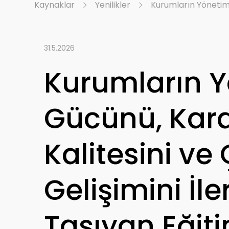
Kaynaklar
Yenilikler
Kurumların Yönetim 
31.5.2026
Kurumların 
Gücünü, Kar
Kalitesini ve
Gelişimini İler
Taşıyan Eğiti