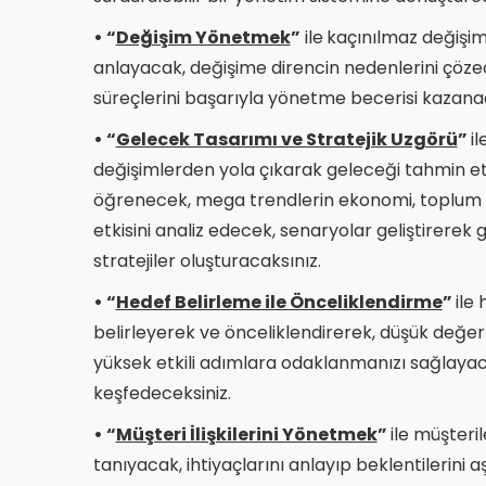
• “
Değişim Yönetmek
”
ile
kaçınılmaz değişim
anlayacak, değişime direncin nedenlerini çö
süreçlerini başarıyla yönetme becerisi kazana
• “
Gelecek Tasarımı ve Stratejik Uzgörü
”
il
değişimlerden yola çıkarak geleceği tahmin e
öğrenecek, mega trendlerin ekonomi, toplum v
etkisini analiz edecek, senaryolar geliştirerek
stratejiler oluşturacaksınız.
• “
Hedef Belirleme ile Önceliklendirme
”
ile
belirleyerek ve önceliklendirerek, düşük değerl
yüksek etkili adımlara odaklanmanızı sağlayac
keşfedeceksiniz.
• “
Müşteri İlişkilerini Yönetmek
”
ile müşteril
tanıyacak, ihtiyaçlarını anlayıp beklentilerini