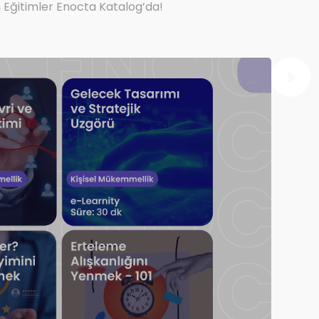
n Eğitimler Enocta Katalog’da!