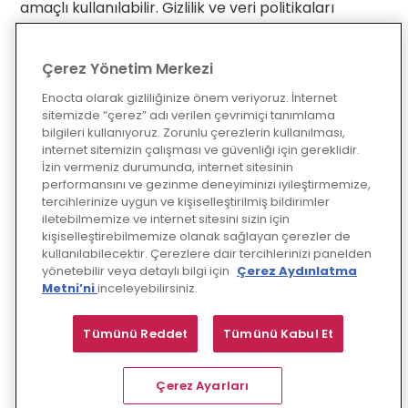
amaçlı kullanılabilir. Gizlilik ve veri politikaları
müşteriye özel uyarlanır.
• Birden Fazla Kişinin Aynı Anda Deneyim
Çerez Yönetim Merkezi
Yaşaması Mümkün Mü?
Enocta olarak gizliliğinize önem veriyoruz. İnternet
sitemizde “çerez” adı verilen çevrimiçi tanımlama
Evet. Çok oyunculu VR deneyimleri veya izleyici eşli
bilgileri kullanıyoruz. Zorunlu çerezlerin kullanılması,
sahne sunumları gibi çözümler çoklu kullanıcı
internet sitemizin çalışması ve güvenliği için gereklidir.
etkileşimini destekler.
İzin vermeniz durumunda, internet sitesinin
performansını ve gezinme deneyiminizi iyileştirmemize,
tercihlerinize uygun ve kişiselleştirilmiş bildirimler
iletebilmemize ve internet sitesini sizin için
kişiselleştirebilmemize olanak sağlayan çerezler de
kullanılabilecektir. Çerezlere dair tercihlerinizi panelden
yönetebilir veya detaylı bilgi için
Çerez Aydınlatma
Teklif Alın
Metni’ni
inceleyebilirsiniz.
Formu doldurun, sizi Codemodeon ile 
Tümünü Reddet
Tümünü Kabul Et
hemen tanıştıralım.
Çerez Ayarları