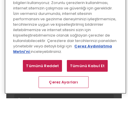
‍Hemen keşfedin!
bilgileri kullanıyoruz. Zorunlu çerezlerin kullanılması,
internet sitemizin çalışması ve güvenliği için gereklidir.
‍Yapay Zeka Okulu ile yapay zekayı 
İzin vermeniz durumunda, internet sitesinin
sadece izleyen değil, iş akışlarına 
performansını ve gezinme deneyiminizi iyileştirmemize,
tercihlerinize uygun ve kişiselleştirilmiş bildirimler
entegre eden ve kurum genelinde 
iletebilmemize ve internet sitesini sizin için
ölçeklenebilir şekilde yöneten bir 
kişiselleştirebilmemize olanak sağlayan çerezler de
yaklaşıma geçin. Gerçek iş senaryoları 
kullanılabilecektir. Çerezlere dair tercihlerinizi panelden
ve uygulanabilir çerçevelerle; verimlilik, 
yönetebilir veya detaylı bilgi için
Çerez Aydınlatma
inovasyon, karar kalitesi ve rekabet 
Metni’ni
inceleyebilirsiniz.
avantajı odağında dönüşüm 
yolculuğunuzu somut adımlarla 
Tümünü Reddet
Tümünü Kabul Et
hızlandırın.
Çerez Ayarları