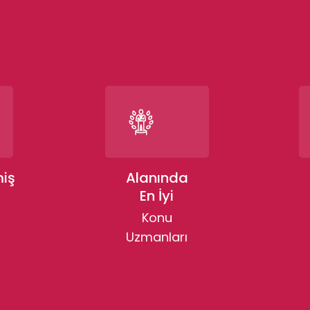
miş
Alanında
En İyi
Konu
Uzmanları