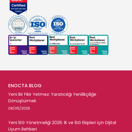
ENOCTA BLOG
Yeni Bir Fikir Yetmez: Yaratıcılığı Yenilikçiliğe
Dönüştürmek
08/05/2026
Yeni İSG Yönetmeliği 2026: İK ve İSG Ekipleri için Dijital
Uyum Rehberi