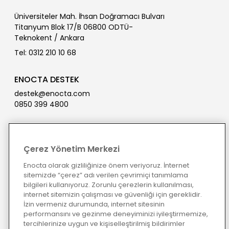
Üniversiteler Mah. İhsan Doğramacı Bulvarı
Titanyum Blok 17/B 06800 ODTÜ-
Teknokent / Ankara
Tel: 0312 210 10 68
ENOCTA DESTEK
destek@enocta.com
0850 399 4800
Çerez Yönetim Merkezi
Bizbize Platform Giriş
Enocta olarak gizliliğinize önem veriyoruz. İnternet
sitemizde “çerez” adı verilen çevrimiçi tanımlama
bilgileri kullanıyoruz. Zorunlu çerezlerin kullanılması,
internet sitemizin çalışması ve güvenliği için gereklidir.
İzin vermeniz durumunda, internet sitesinin
performansını ve gezinme deneyiminizi iyileştirmemize,
tercihlerinize uygun ve kişiselleştirilmiş bildirimler