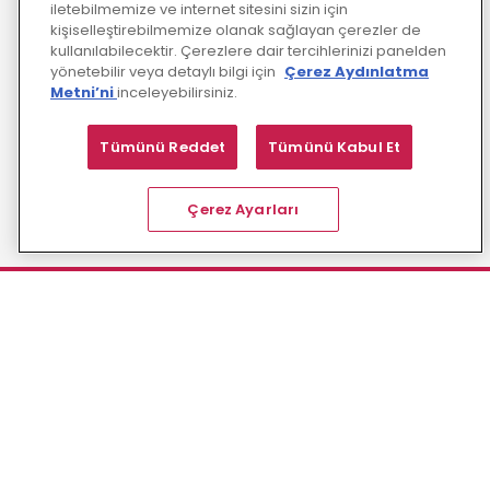
iletebilmemize ve internet sitesini sizin için
kişiselleştirebilmemize olanak sağlayan çerezler de
kullanılabilecektir. Çerezlere dair tercihlerinizi panelden
yönetebilir veya detaylı bilgi için
Çerez Aydınlatma
Metni’ni
inceleyebilirsiniz.
Tümünü Reddet
Tümünü Kabul Et
Çerez Ayarları
ENOCTA BLOG
Yapay Zeka Destekli Role Play Nedir? Çalışan
Yetkinliklerini Gerçek İş Senaryolarıyla Geliştirme Rehberi
08/06/2026
Yeni Bir Fikir Yetmez: Yaratıcılığı Yenilikçiliğe
Dönüştürmek