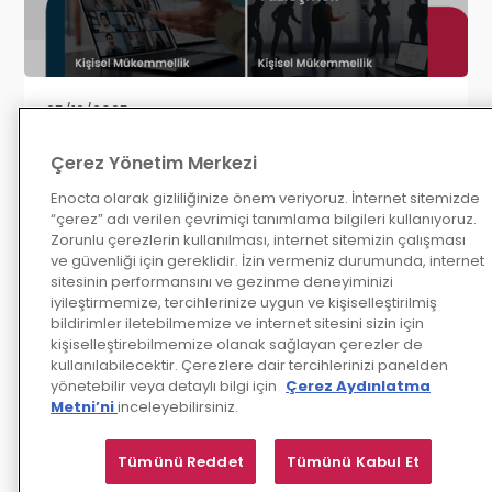
25/12/2025
Enocta Katalog'daki Yeni Eğitimler ile
Çerez Yönetim Merkezi
2026’ya Güçlü Bir Başlangıç Yapmaya
Enocta olarak gizliliğinize önem veriyoruz. İnternet sitemizde
Hazır mısınız?
“çerez” adı verilen çevrimiçi tanımlama bilgileri kullanıyoruz.
Zorunlu çerezlerin kullanılması, internet sitemizin çalışması
Enocta Katalog'un Aralık ayı eğitimleri ile 
ve güvenliği için gereklidir. İzin vermeniz durumunda, internet
sitesinin performansını ve gezinme deneyiminizi
kişisel becerilerinizi ve liderlik 
iyileştirmemize, tercihlerinize uygun ve kişiselleştirilmiş
yetkinliklerinizi güçlendirecek, iş 
bildirimler iletebilmemize ve internet sitesini sizin için
hayatında kalıcı etki yaratacak 
kişiselleştirebilmemize olanak sağlayan çerezler de
fırsatlarla tanışın. Dijital dönüşümden 
kullanılabilecektir. Çerezlere dair tercihlerinizi panelden
satış ve iletişim becerilerine, değişim 
yönetebilir veya detaylı bilgi için
Çerez Aydınlatma
yönetiminden zor insanlarla başa 
Metni’ni
inceleyebilirsiniz.
çıkmaya kadar her alanda size ilham 
verecek bir yolculuk sizi bekliyor!
Tümünü Reddet
Tümünü Kabul Et