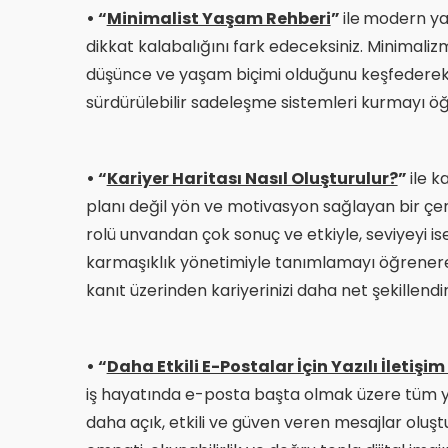
• “
Minimalist Yaşam Rehberi
”
ile
modern ya
dikkat kalabalığını fark edeceksiniz. Minimaliz
düşünce ve yaşam biçimi olduğunu keşfederek ev
sürdürülebilir sadeleşme sistemleri kurmayı ö
• “
Kariyer Haritası Nasıl Oluşturulur?
”
ile k
planı değil yön ve motivasyon sağlayan bir ç
rolü unvandan çok sonuç ve etkiyle, seviyeyi 
karmaşıklık yönetimiyle tanımlamayı öğrenere
kanıt üzerinden kariyerinizi daha net şekillendi
• “
Daha Etkili E-Postalar İçin Yazılı İletişi
iş hayatında e-posta başta olmak üzere tüm yaz
daha açık, etkili ve güven veren mesajlar olu