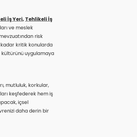
li İş Yeri
,
Tehlikeli İş
aları ve meslek
 mevzuatından risk
 kadar kritik konularda
a kültürünü uygulamaya
rı, mutluluk, korkular,
arı keşfederek hem iş
pacak, içsel
renizi daha derin bir