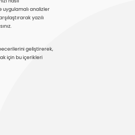
ızı nasıl
e uygulamalı analizler
rşılaştırarak yazılı
sınız.
erilerini geliştirerek,
k için bu içerikleri