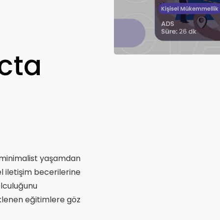
octa
a, minimalist yaşamdan
l iletişim becerilerine
yolculuğunu
eklenen eğitimlere göz