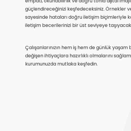
empati, okunabilirlik ve doğru tonla dijital imajın
güçlendireceğinizi keşfedeceksiniz. Örnekler v
sayesinde hataları doğru iletişim biçimleriyle ka
iletişim becerilerinizi bir üst seviyeye taşıyacak
Çalışanlarınızın hem iş hem de günlük yaşam bec
değişen ihtiyaçlara hazırlıklı olmalarını sağlama
kurumunuzda mutlaka keşfedin.