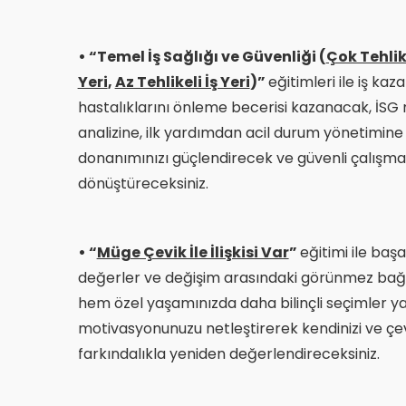
• “Temel İş Sağlığı ve Güvenliği (
Çok Tehlike
Yeri
,
Az Tehlikeli İş Yeri
)”
eğitimleri ile iş kaz
hastalıklarını önleme becerisi kazanacak, İSG
analizine, ilk yardımdan acil durum yönetimine
donanımınızı güçlendirecek ve güvenli çalışm
dönüştüreceksiniz.
• “
Müge Çevik İle İlişkisi Var
”
eğitimi ile başa
değerler ve değişim arasındaki görünmez bağl
hem özel yaşamınızda daha bilinçli seçimler ya
motivasyonunuzu netleştirerek kendinizi ve çev
farkındalıkla yeniden değerlendireceksiniz.