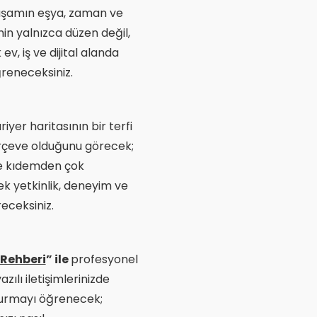
şamın eşya, zaman ve
min yalnızca düzen değil,
, iş ve dijital alanda
ğreneceksiniz.
ariyer haritasının bir terfi
erçeve olduğunu görecek;
ise kıdemden çok
k yetkinlik, deneyim ve
receksiniz.
m Rehberi
” ile
profesyonel
ılı iletişimlerinizde
şturmayı öğrenecek;