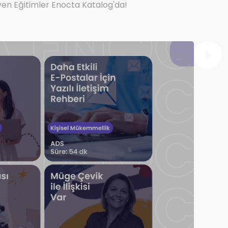
eyen Eğitimler Enocta Katalog'da!