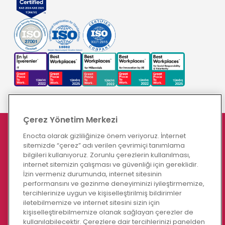
Çerez Yönetim Merkezi
Enocta olarak gizliliğinize önem veriyoruz. İnternet
ENOCTA BLOG
sitemizde “çerez” adı verilen çevrimiçi tanımlama
Yapay Zeka Destekli Role Play Nedir? Çalışan
bilgileri kullanıyoruz. Zorunlu çerezlerin kullanılması,
internet sitemizin çalışması ve güvenliği için gereklidir.
Yetkinliklerini Gerçek İş Senaryolarıyla Geliştirme Rehberi
İzin vermeniz durumunda, internet sitesinin
08/06/2026
performansını ve gezinme deneyiminizi iyileştirmemize,
tercihlerinize uygun ve kişiselleştirilmiş bildirimler
Yeni Bir Fikir Yetmez: Yaratıcılığı Yenilikçiliğe
iletebilmemize ve internet sitesini sizin için
kişiselleştirebilmemize olanak sağlayan çerezler de
Dönüştürmek
kullanılabilecektir. Çerezlere dair tercihlerinizi panelden