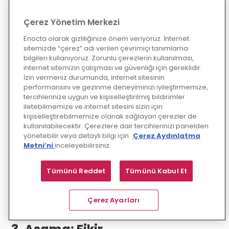
2. Aşama:
Tanımlama
Çerez Yönetim Merkezi
Enocta olarak gizliliğinize önem veriyoruz. İnternet
Empati aşamasındaki
sitemizde “çerez” adı verilen çevrimiçi tanımlama
bilgileri bir araya getirme
bilgileri kullanıyoruz. Zorunlu çerezlerin kullanılması,
zamanı geldi. Sonrasında
internet sitemizin çalışması ve güvenliği için gereklidir.
gözlemleriniz üzerinde
İzin vermeniz durumunda, internet sitesinin
analiz yaparak, sizin ve
performansını ve gezinme deneyiminizi iyileştirmemize,
ekibinizin belirlediği temel
tercihlerinize uygun ve kişiselleştirilmiş bildirimler
sorunları tanımlamak için
iletebilmemize ve internet sitesini sizin için
bu verileri sentezlersiniz.
kişiselleştirebilmemize olanak sağlayan çerezler de
Bu tanımlamalara
kullanılabilecektir. Çerezlere dair tercihlerinizi panelden
problem ifadeleri denir.
yönetebilir veya detaylı bilgi için
Çerez Aydınlatma
İlerlemeye geçmeden
Metni’ni
inceleyebilirsiniz.
önce bu ifadelerle
çalışmak fikir üretme
Tümünü Reddet
Tümünü Kabul Et
sürecinizi hem daha
odaklı hem de kullanıcı
dostu hale getirmenize
Çerez Ayarları
yardımcı olabilir.