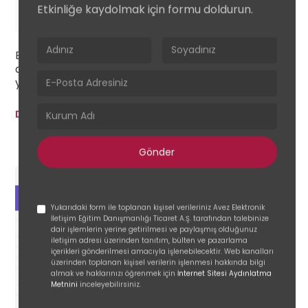
Etkinliğe kaydolmak için formu doldurun.
Aug
Webinar
Bu webinarda, bilginin kalıcı davranışlara
dönüşmesini sağlayan deneyimsel öğrenme
yaklaşımını keşfedeceğiz.
Devamını Oku
Yukarıdaki form ile toplanan kişisel verileriniz Avez Elektronik
İletişim Eğitim Danışmanlığı Ticaret A.Ş. tarafından talebinize
dair işlemlerin yerine getirilmesi ve paylaşmış olduğunuz
iletişim adresi üzerinden tanıtım, bülten ve pazarlama
içerikleri gönderilmesi amacıyla işlenebilecektir. Web kanalları
üzerinden toplanan kişisel verilerin işlenmesi hakkında bilgi
almak ve haklarınızı öğrenmek için
İnternet Sitesi Aydınlatma
Metnini
inceleyebilirsiniz.