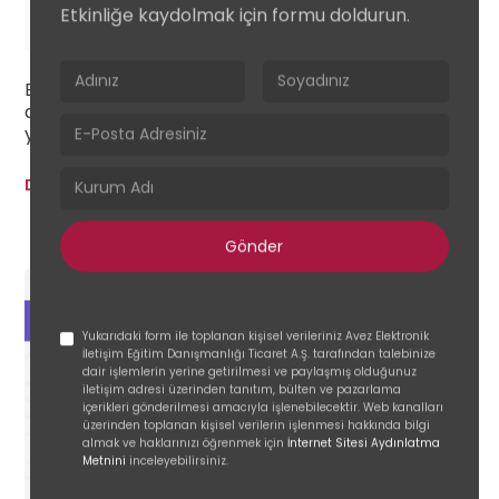
Etkinliğe kaydolmak için formu doldurun.
Aug
Webinar
Bu webinarda, bilginin kalıcı davranışlara
dönüşmesini sağlayan deneyimsel öğrenme
yaklaşımını keşfedeceğiz.
Devamını Oku
Yukarıdaki form ile toplanan kişisel verileriniz Avez Elektronik
İletişim Eğitim Danışmanlığı Ticaret A.Ş. tarafından talebinize
dair işlemlerin yerine getirilmesi ve paylaşmış olduğunuz
iletişim adresi üzerinden tanıtım, bülten ve pazarlama
içerikleri gönderilmesi amacıyla işlenebilecektir. Web kanalları
üzerinden toplanan kişisel verilerin işlenmesi hakkında bilgi
almak ve haklarınızı öğrenmek için
İnternet Sitesi Aydınlatma
Metnini
inceleyebilirsiniz.