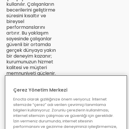
kullanılır. Çalışanların
becerilerini geliştirme
süresini kısaltır ve
bireysel
performanslarını
artırır. Bu yaklaşım
sayesinde çalışanlar
güvenli bir ortamda
gerçek dünyaya yakın
bir deneyim kazanır;
kurumunuzun hizmet
kalitesi ve müşteri
memnuniyeti güçlenir.
Eğitim
Çerez Yönetim Merkezi
Yöneticilerine
Enocta olarak gizliliğinize önem veriyoruz. İnternet
Objektif
sitemizde “çerez” adı verilen çevrimiçi tanımlama
bilgileri kullanıyoruz. Zorunlu çerezlerin kullanılması,
Değerlendirme
internet sitemizin çalışması ve güvenliği için gereklidir.
ve Raporlama
İzin vermeniz durumunda, internet sitesinin
performansını ve gezinme deneyiminizi iyileştirmemize,