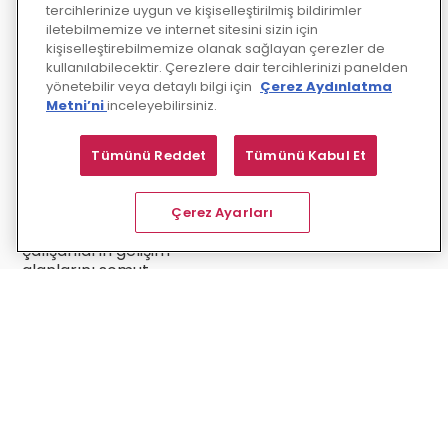
İmkanı
tercihlerinize uygun ve kişiselleştirilmiş bildirimler
iletebilmemize ve internet sitesini sizin için
Enocta Personas,
kişiselleştirebilmemize olanak sağlayan çerezler de
kullanılabilecektir. Çerezlere dair tercihlerinizi panelden
eğitim yöneticileri için
yönetebilir veya detaylı bilgi için
Çerez Aydınlatma
de önemli bir değer
Metni’ni
inceleyebilirsiniz.
sunar. Yapay zeka
destekli değerlendirme
ve raporlama özellikleri
Tümünü Reddet
Tümünü Kabul Et
sayesinde çalışan
gelişimi objektif
kriterlerle ölçülür.
Çerez Ayarları
Böylece yöneticiler,
çalışanların gelişim
alanlarını somut
verilere dayalı olarak
izler ve ihtiyaç duyulan
alanlarda hedef odaklı
destek sağlar.
Liderlik ve
Davranışsal