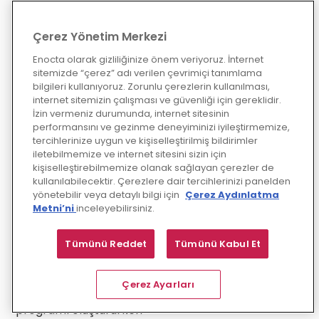
Çerez Yönetim Merkezi
Enocta olarak gizliliğinize önem veriyoruz. İnternet
sitemizde “çerez” adı verilen çevrimiçi tanımlama
Kişilerin kendisini
bilgileri kullanıyoruz. Zorunlu çerezlerin kullanılması,
tanımasını ve,
internet sitemizin çalışması ve güvenliği için gereklidir.
hayatlarının
İzin vermeniz durumunda, internet sitesinin
direksiyonuna
performansını ve gezinme deneyiminizi iyileştirmemize,
geçmesini amaçlıyor.
tercihlerinize uygun ve kişiselleştirilmiş bildirimler
Dört modülden oluşan
iletebilmemize ve internet sitesini sizin için
programımızın, ilk
kişiselleştirebilmemize olanak sağlayan çerezler de
modülü, farklı
kullanılabilecektir. Çerezlere dair tercihlerinizi panelden
yönetebilir veya detaylı bilgi için
Çerez Aydınlatma
çalışmalar ve
Metni’ni
inceleyebilirsiniz.
envanterlerle kişisel
farkındalığımızı
arttırmakla ilgili. İkinci
Tümünü Reddet
Tümünü Kabul Et
modül, başkalarını
tanıyıp etkilemeyi
anlatıyor. Kemal
Çerez Ayarları
İslamoğlu, bu
programı oluştururken