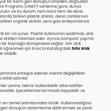
büyük bir kısmı geri dönüştürülmeden, doğrudan
vre Programı (UNEP) verilerine göre, dünya
ştürülür ve bu durum, hem kara hem de deniz
larda biriken plastik atıklar, deniz canlılarının
biriken organik atıklar, sera gazı emisyonlarına
tik bir rol oynar. Plastik kullanımını azaltmak, atık
suz etkileri minimize eder. Ayrıca, kompost yapma
n bir kaynağa dönüşmesini sağlar. Sıfır atık
nizi öğrenmek için Enocta Katalog’daki
Sıfır Atık
k olabilir.
k yaşamınıza entegre ederek önemli değişiklikler
 etkili adımlar:
ler yerine, tekrar kullanılabilir alternatifler
anabilir, içeceklerinizi termosla taşıyabilir ve
 en temel adımlarından biridir. Kullanmadığınız
k geri dönüşüm sistemlerine dahil etmek ve yerel