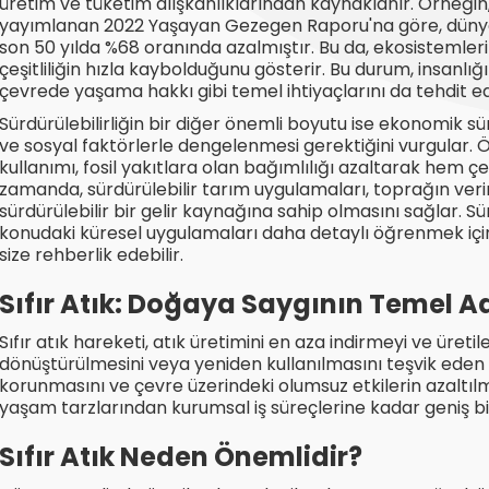
üretim ve tüketim alışkanlıklarından kaynaklanır. Örneğ
yayımlanan 2022 Yaşayan Gezegen Raporu'na göre, dünya 
son 50 yılda %68 oranında azalmıştır. Bu da, ekosistemlerin
çeşitliliğin hızla kaybolduğunu gösterir. Bu durum, insanlığı
çevrede yaşama hakkı gibi temel ihtiyaçlarını da tehdit e
Sürdürülebilirliğin bir diğer önemli boyutu ise ekonomik s
ve sosyal faktörlerle dengelenmesi gerektiğini vurgular. Ör
kullanımı, fosil yakıtlara olan bağımlılığı azaltarak hem
zamanda, sürdürülebilir tarım uygulamaları, toprağın veriml
sürdürülebilir bir gelir kaynağına sahip olmasını sağlar. Sü
konudaki küresel uygulamaları daha detaylı öğrenmek içi
size rehberlik edebilir.
Sıfır Atık: Doğaya Saygının Temel A
Sıfır atık hareketi, atık üretimini en aza indirmeyi ve üre
dönüştürülmesini veya yeniden kullanılmasını teşvik eden 
korunmasını ve çevre üzerindeki olumsuz etkilerin azaltılma
yaşam tarzlarından kurumsal iş süreçlerine kadar geniş bir
Sıfır Atık Neden Önemlidir?