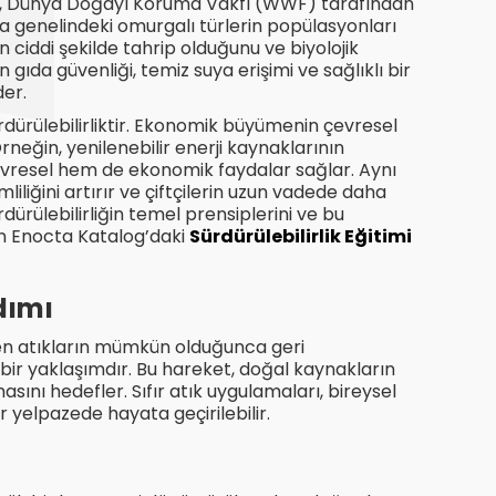
in, Dünya Doğayı Koruma Vakfı (WWF) tarafından
genelindeki omurgalı türlerin popülasyonları
 ciddi şekilde tahrip olduğunu ve biyolojik
n gıda güvenliği, temiz suya erişimi ve sağlıklı bir
der.
ürdürülebilirliktir. Ekonomik büyümenin çevresel
neğin, yenilenebilir enerji kaynaklarının
 çevresel hem de ekonomik faydalar sağlar. Aynı
iliğini artırır ve çiftçilerin uzun vadede daha
rdürülebilirliğin temel prensiplerini ve bu
n Enocta Katalog’daki
Sürdürülebilirlik Eğitimi
dımı
tilen atıkların mümkün olduğunca geri
bir yaklaşımdır. Bu hareket, doğal kaynakların
sını hedefler. Sıfır atık uygulamaları, bireysel
 yelpazede hayata geçirilebilir.