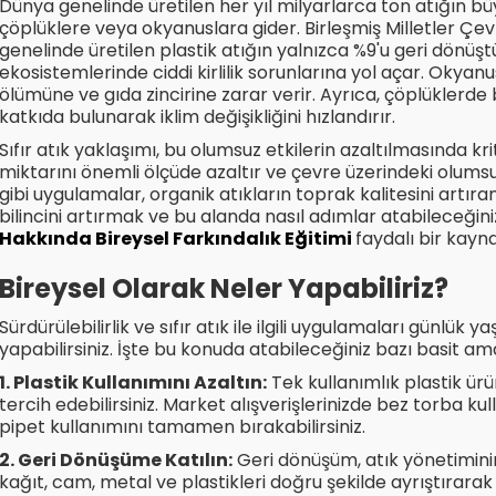
Dünya genelinde üretilen her yıl milyarlarca ton atığın 
çöplüklere veya okyanuslara gider. Birleşmiş Milletler Çe
genelinde üretilen plastik atığın yalnızca %9'u geri dönü
ekosistemlerinde ciddi kirlilik sorunlarına yol açar. Okyanus
ölümüne ve gıda zincirine zarar verir. Ayrıca, çöplüklerde 
katkıda bulunarak iklim değişikliğini hızlandırır.
Sıfır atık yaklaşımı, bu olumsuz etkilerin azaltılmasında kri
miktarını önemli ölçüde azaltır ve çevre üzerindeki olum
gibi uygulamalar, organik atıkların toprak kalitesini artıra
bilincini artırmak ve bu alanda nasıl adımlar atabileceği
Hakkında Bireysel Farkındalık Eğitimi
faydalı bir kayna
Bireysel Olarak Neler Yapabiliriz?
Sürdürülebilirlik ve sıfır atık ile ilgili uygulamaları günlü
yapabilirsiniz. İşte bu konuda atabileceğiniz bazı basit ama
1. Plastik Kullanımını Azaltın:
Tek kullanımlık plastik ürün
tercih edebilirsiniz. Market alışverişlerinizde bez torba kull
pipet kullanımını tamamen bırakabilirsiniz.
2. Geri Dönüşüme Katılın:
Geri dönüşüm, atık yönetiminin
kağıt, cam, metal ve plastikleri doğru şekilde ayrıştırara