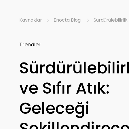
Kaynaklar
Enocta Blog
Sürdürülebilirli
Trendler
Sürdürülebilirl
ve Sıfır Atık:
Geleceği
Şekillendirec