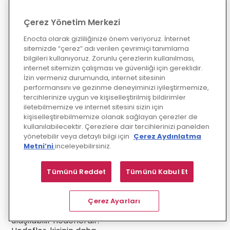
başarılı olurlar.
Çerez Yönetim Merkezi
3. Akış Deneyimi
Enocta olarak gizliliğinize önem veriyoruz. İnternet
Akış deneyimi, bireyin
sitemizde “çerez” adı verilen çevrimiçi tanımlama
tamamen meşgul olduğu ve
bilgileri kullanıyoruz. Zorunlu çerezlerin kullanılması,
internet sitemizin çalışması ve güvenliği için gereklidir.
zamanın nasıl geçtiğini fark
İzin vermeniz durumunda, internet sitesinin
etmediği bir durumu ifade
performansını ve gezinme deneyiminizi iyileştirmemize,
eder. Akış deneyimi
tercihlerinize uygun ve kişiselleştirilmiş bildirimler
yaşanılan aktivitenin zorluk
iletebilmemize ve internet sitesini sizin için
ve becerilerin dengesinde
kişiselleştirebilmemize olanak sağlayan çerezler de
gerçekleşir. Bu deneyim,
kullanılabilecektir. Çerezlere dair tercihlerinizi panelden
içsel motivasyonu artırır ve
yönetebilir veya detaylı bilgi için
Çerez Aydınlatma
kişiyi daha yaratıcı ve verimli
Metni’ni
inceleyebilirsiniz.
hale getirir.
4. Hedefler
Tümünü Reddet
Tümünü Kabul Et
Hedefler, bireyin kendine
yönelik motivasyonunu
Çerez Ayarları
artırmak için belirlediği
ulaşılabilir hedeflerdir.