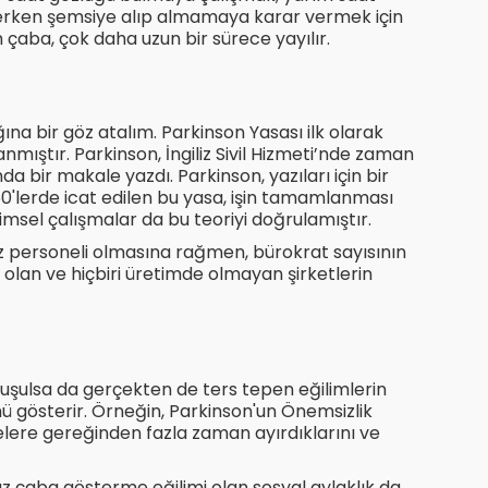
derken şemsiye alıp almamaya karar vermek için
 çaba, çok daha uzun bir sürece yayılır.
ğına bir göz atalım. Parkinson Yasası ilk olarak
nmıştır. Parkinson, İngiliz Sivil Hizmeti’nde zaman
a bir makale yazdı. Parkinson, yazıları için bir
1950'lerde icat edilen bu yasa, işin tamamlanması
ilimsel çalışmalar da bu teoriyi doğrulamıştır.
 az personeli olmasına rağmen, bürokrat sayısının
 olan ve hiçbiri üretimde olmayan şirketlerin
ı
konuşulsa da gerçekten de ters tepen eğilimlerin
 gösterir. Örneğin, Parkinson'un Önemsizlik
lelere gereğinden fazla zaman ayırdıklarını ve
az çaba gösterme eğilimi olan sosyal aylaklık da