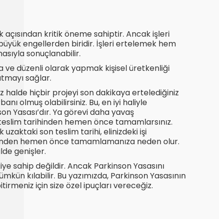
mek açısından kritik öneme sahiptir. Ancak işleri
büyük engellerden biridir. İşleri ertelemek hem
sıyla sonuçlanabilir.
a ve düzenli olarak yapmak kişisel üretkenliği
atmayı sağlar.
halde hiçbir projeyi son dakikaya ertelediğiniz
nı olmuş olabilirsiniz. Bu, en iyi haliyle
on Yasası’dır. Ya görevi daha yavaş
e teslim tarihinden hemen önce tamamlarsınız.
uzaktaki son teslim tarihi, elinizdeki işi
rihinden hemen önce tamamlamanıza neden olur.
lde genişler.
tkiye sahip değildir. Ancak Parkinson Yasasını
kün kılabilir. Bu yazımızda, Parkinson Yasasının
itirmeniz için size özel ipuçları vereceğiz.