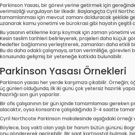
Parkinson Yasası, bir görevi yerine getirmek için gereğind
verimsizliği vurgulayan bir ilkedir. Başlangıçta Cyril North
tamamlanması için mevcut zamanı dolduracak şekilde geni
uzanarak kamu yönetimi ve bürokrasi gibi hayatın çeşitli a
Bu yasanın etkilerine karşı koymak için zaman yönetimi ve 
Kesin teslim tarihleri belirleyerek, projeleri daha küçük 
hedefler bağlamına yerleştirerek, zamanları daha etkili bir ş
Bu da daha odaklı çalışmaya, artan verimliliğe, görevler
konusunda gelişmiş bir yeteneğe katkıda bulunabilir.
Parkinson Yasası Örnekleri
Parkinson yasası her yerde karşımıza çıkabilir. Örneğin; ö
üç günleri olduğunda, ilk iki günü çok yetersiz hazırlık ya
hazırlığı son gün yaparlar.
Bir ofis çalışanının bir gün içinde tamamlaması gereken
alacaktır, oysa konsantre çalışıldığında 3-4 saatte tama
Cyril Northcote Parkinson makalesinde aşağıdaki örneği v
Böylece, boş vakti olan yaşlı bir hanım bütün gününü Bog
onu göndererek geçirebilir. Bir saat kartpostal bulmak, b