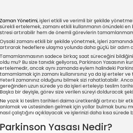
Zaman Yönetimi
, işleri etkili ve verimli bir şekilde yönet
sürekli ertelemek, zamanı etkili kullanmanın önündeki en 
stresi artırabilir hem de önemli görevlerin tamamlanmama
Oysaki zamanı etkili bir şekilde yönetmek, işleri zamanınd
artırarak hedeflere ulaşma yolunda daha güçlü bir adım 
Tamamlanmasının sadece birkaç saat süreceğini bildiğiniz 
oldu mu? Bu size tanıdık geliyorsa, Parkinson Yasasının kurba
ertelemedir, ancak aynı zamanda eylem halindeki Parkins
tamamlamak için zamanı kullanırsınız ya da işi erteler v
Yeterli zamanınız olduğunu bilmek sizi rahatlatabilir. Ancak 
gereğinden uzun sürede ya da işleri erteleyip teslim ta
Başka bir deyişle, görev size verilen süreyi dolduracak şeki
Ne yazık ki teslim tarihleri daima üretkenliği artırıcı bir e
anlamak ve üstesinden gelmek için yollar bulmak bunu müm
nasıl çalıştığını açıklayacak ve işlerinizi daha kısa sürede b
Parkinson Yasası Nedir?