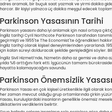
adres aramak, bir buçuk saat yazmak ve yirmi dakika gi
harcar. Bir kişiyi yalnızca üç dakika meşgul edecek toplam
Parkinson Yasasının Tarihi
Parkinson yasasını daha iyi anlamak için nasıl ortaya çıktı
İngiliz tarihçi Cyril Northcote Parkinson tarafından tanımla
geçirmişti ve 1955'te The Economist'te öğrendikleri hakkınd
İngiliz tarihçi olarak kişisel deneyimlerinden yararlandı. 
için kalan süreyi dolduracak şekilde genişlediğini söyler. B
İngiliz Sivil Hizmeti’nde, hizmetin daha az gemisi ve daha
yılda %6 arttığını fark etti. İşgücünün tamamı bürokraside
hayatta kalamayacağını savundu.
Parkinson Önemsizlik Yasas
Parkinson Yasası en çok kişisel üretkenlikle ilgili olarak 
her zaman mevcut olduğu grup ortamlarında çirkin yüzünü
Yasası, kuruluşlardaki insanların genellikle önemsiz mese
dikkatlerini verdiklerini belirtir.
Grup halinde çalışan insanların solo projelere göre daha 