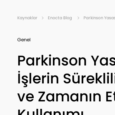
Kaynaklar
Enocta Blog
Parkinson Yasası
Genel
Parkinson Yas
İşlerin Süreklil
ve Zamanın E
Kullanımı