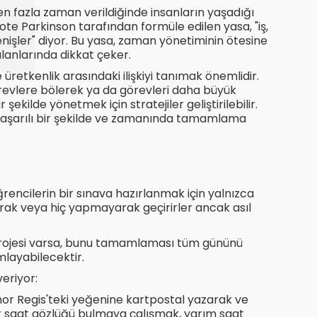
en fazla zaman verildiğinde insanların yaşadığı
cote Parkinson tarafından formüle edilen yasa, "iş,
şler" diyor. Bu yasa, zaman yönetiminin ötesine
lanlarında dikkat çeker.
üretkenlik arasındaki ilişkiyi tanımak önemlidir.
görevlere bölerek ya da görevleri daha büyük
ekilde yönetmek için stratejiler geliştirilebilir.
i başarılı bir şekilde ve zamanında tamamlama
ğrencilerin bir sınava hazırlanmak için yalnızca
parak veya hiç yapmayarak geçirirler ancak asıl
 projesi varsa, bunu tamamlaması tüm gününü
mlayabilecektir.
eriyor:
nor Regis'teki yeğenine kartpostal yazarak ve
ir saat gözlüğü bulmaya çalışmak, yarım saat