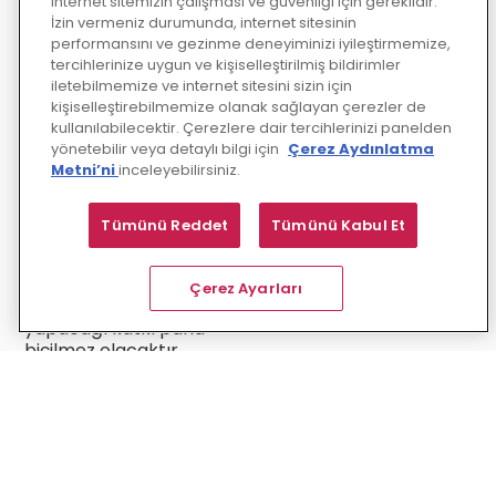
internet sitemizin çalışması ve güvenliği için gereklidir.
canlandırılmış yüz
İzin vermeniz durumunda, internet sitesinin
yüze eğitim etkili olsa
performansını ve gezinme deneyiminizi iyileştirmemize,
da, pek çok çalışan için
tercihlerinize uygun ve kişiselleştirilmiş bildirimler
karma öğrenme
iletebilmemize ve internet sitesini sizin için
çözümleri idealdir.
kişiselleştirebilmemize olanak sağlayan çerezler de
Özel tasarlanmış bir
kullanılabilecektir. Çerezlere dair tercihlerinizi panelden
e-öğrenme
yönetebilir veya detaylı bilgi için
Çerez Aydınlatma
Metni’ni
inceleyebilirsiniz.
çözümünün yanı sıra
öğrenciler arasında
etkileşimi sağlayan ve
Tümünü Reddet
Tümünü Kabul Et
öğrenmenin sosyal
yönünü destekleyen
geleneksel sınıf içi
Çerez Ayarları
eğitimin verimliliğe
yapacağı katkı paha
biçilmez olacaktır.
Bu yazı, SkillSoft EMEA
Bölge Direktöü Kevin
Young’ın The Art of
Storytelling (Öykü
Anlatma Sanatı)
başlıklı makalesinden