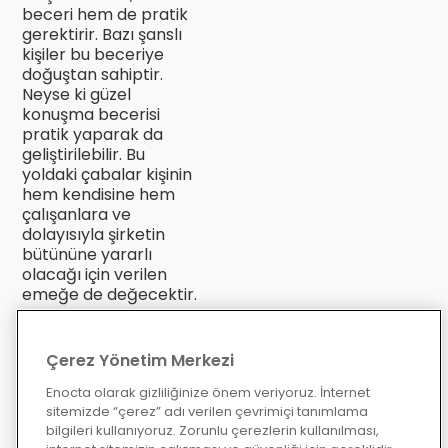
beceri hem de pratik
gerektirir. Bazı şanslı
kişiler bu beceriye
doğuştan sahiptir.
Neyse ki güzel
konuşma becerisi
pratik yaparak da
geliştirilebilir. Bu
yoldaki çabalar kişinin
hem kendisine hem
çalışanlara ve
dolayısıyla şirketin
bütününe yararlı
olacağı için verilen
emeğe de değecektir.
Eğitimin doğru
karışımı
Çerez Yönetim Merkezi
Kişilerin öğrenme
biçimleri ve tercihleri
Enocta olarak gizliliğinize önem veriyoruz. İnternet
sitemizde “çerez” adı verilen çevrimiçi tanımlama
farklıdır. Anekdotlarla,
bilgileri kullanıyoruz. Zorunlu çerezlerin kullanılması,
öykülerle