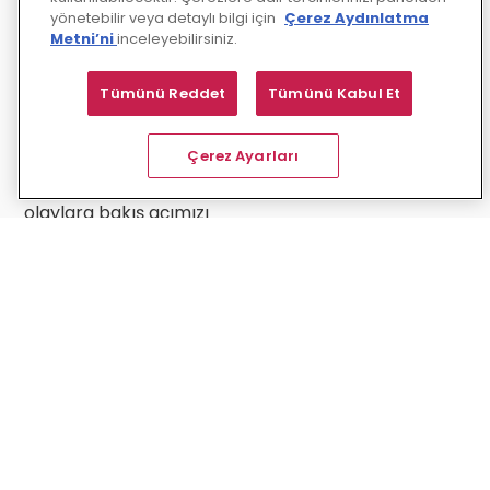
sebeplerini anlamaya
yönetebilir veya detaylı bilgi için
Çerez Aydınlatma
çalışıyoruz. Bu bazen
Metni’ni
inceleyebilirsiniz.
zorlu olsa da
yenilenen dünyanın
Tümünü Reddet
Tümünü Kabul Et
içinde kalabilmek için
oldukça da gerekli.
Nobel ödüllü fizikçi
Çerez Ayarları
Max Planck
“nesnelere ve
olaylara bakış açımızı
değiştirdiğimizde
onların bizim için ifade
ettiği anlam da
değişmeye başlar,”
demiştir. Onun bu
sözü üzerinden
düşünerek VUCA
dünyasında kendimizi
bulmak ve yoğun
tempoda
kaybolmamak için
değişimi olduğu gibi