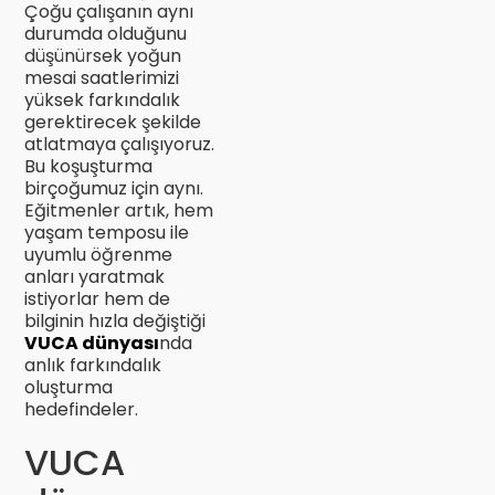
Çoğu çalışanın aynı
durumda olduğunu
düşünürsek yoğun
mesai saatlerimizi
yüksek farkındalık
gerektirecek şekilde
atlatmaya çalışıyoruz.
Bu koşuşturma
birçoğumuz için aynı.
Eğitmenler artık, hem
yaşam temposu ile
uyumlu öğrenme
anları yaratmak
istiyorlar hem de
bilginin hızla değiştiği
VUCA dünyası
nda
anlık farkındalık
oluşturma
hedefindeler.
VUCA