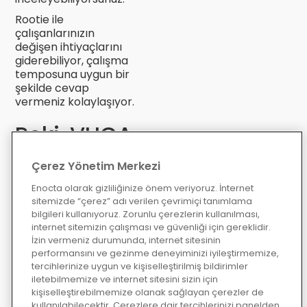
Rootie ile
çalışanlarınızın
değişen ihtiyaçlarını
giderebiliyor, çalışma
temposuna uygun bir
şekilde cevap
vermeniz kolaylaşıyor.
Peki, VUCA
– Sizin için
Çerez Yönetim Merkezi
neden
Enocta olarak gizliliğinize önem veriyoruz. İnternet
önemli?
sitemizde “çerez” adı verilen çevrimiçi tanımlama
bilgileri kullanıyoruz. Zorunlu çerezlerin kullanılması,
internet sitemizin çalışması ve güvenliği için gereklidir.
VUCA dünyasının bir
İzin vermeniz durumunda, internet sitesinin
parçası olarak
performansını ve gezinme deneyiminizi iyileştirmemize,
hayatın akışında
tercihlerinize uygun ve kişiselleştirilmiş bildirimler
yaşadığımız
iletebilmemize ve internet sitesini sizin için
tecrübeleri neden –
kişiselleştirebilmemize olanak sağlayan çerezler de
sonuç ilişkisi kurarak
kullanılabilecektir. Çerezlere dair tercihlerinizi panelden