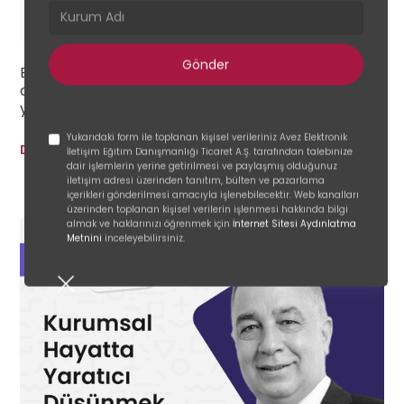
Aug
Webinar
Bu webinarda, bilginin kalıcı davranışlara
dönüşmesini sağlayan deneyimsel öğrenme
yaklaşımını keşfedeceğiz.
Yukarıdaki form ile toplanan kişisel verileriniz Avez Elektronik
Devamını Oku
İletişim Eğitim Danışmanlığı Ticaret A.Ş. tarafından talebinize
dair işlemlerin yerine getirilmesi ve paylaşmış olduğunuz
iletişim adresi üzerinden tanıtım, bülten ve pazarlama
içerikleri gönderilmesi amacıyla işlenebilecektir. Web kanalları
üzerinden toplanan kişisel verilerin işlenmesi hakkında bilgi
almak ve haklarınızı öğrenmek için
İnternet Sitesi Aydınlatma
Metnini
inceleyebilirsiniz.