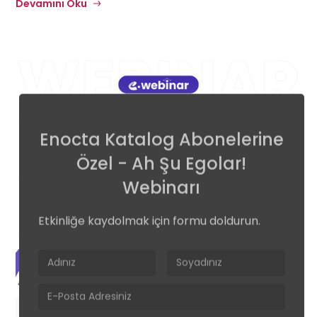
Devamını Oku
Enocta Katalog Abonelerine
Özel - Ah Şu Egolar!
Webinarı
Etkinliğe kaydolmak için formu doldurun.
13
Online
•
14:00 - 15:00