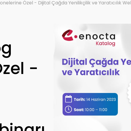
elerine Özel - Dijital Çağda Yenilikçilik ve Yaratıcılık We
og
zel -
binarı