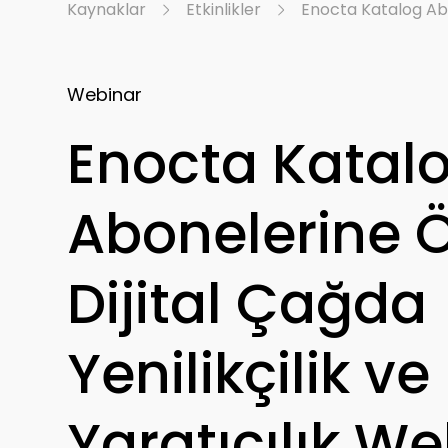
Kaynaklar
Etkinlikler
Enocta Katalog Abon
Webinar
Enocta Katal
Abonelerine Ö
Dijital Çağda
Yenilikçilik ve
Yaratıcılık We