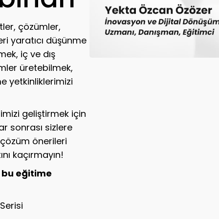
tler, çözümler,
leri yaratıcı düşünme
mek, iç ve dış
mler üretebilmek,
e yetkinliklerimizi
imizi geliştirmek için
r sonrası sizlere
 çözüm önerileri
ını kaçırmayın!
 bu eğitime
Serisi